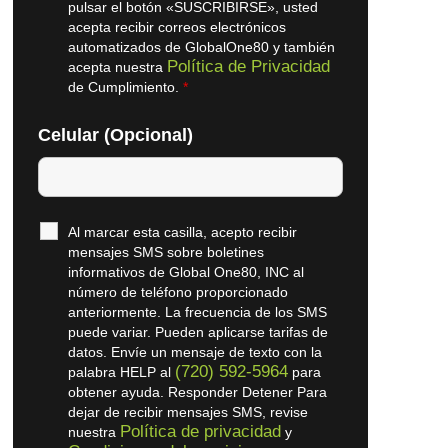
pulsar el botón «SUSCRIBIRSE», usted
acepta recibir correos electrónicos
automatizados de GlobalOne80 y también
Política de Privacidad
acepta nuestra
de Cumplimiento.
*
Celular (Opcional)
Al marcar esta casilla, acepto recibir
mensajes SMS sobre boletines
informativos de Global One80, INC al
número de teléfono proporcionado
anteriormente. La frecuencia de los SMS
puede variar. Pueden aplicarse tarifas de
datos. Envíe un mensaje de texto con la
(720) 592-5964
palabra HELP al
para
obtener ayuda. Responder Detener Para
dejar de recibir mensajes SMS, revise
Política de privacidad
nuestra
y