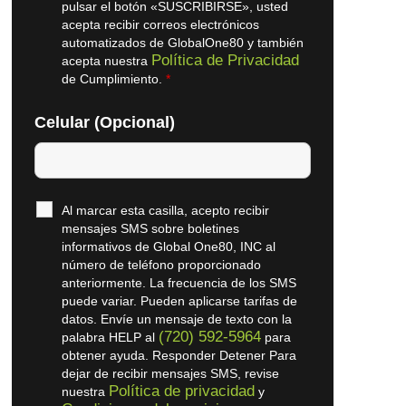
pulsar el botón «SUSCRIBIRSE», usted
acepta recibir correos electrónicos
automatizados de GlobalOne80 y también
Política de Privacidad
acepta nuestra
de Cumplimiento.
*
Celular (Opcional)
Al marcar esta casilla, acepto recibir
mensajes SMS sobre boletines
informativos de Global One80, INC al
número de teléfono proporcionado
anteriormente. La frecuencia de los SMS
puede variar. Pueden aplicarse tarifas de
datos. Envíe un mensaje de texto con la
(720) 592-5964
palabra HELP al
para
obtener ayuda. Responder Detener Para
dejar de recibir mensajes SMS, revise
Política de privacidad
nuestra
y