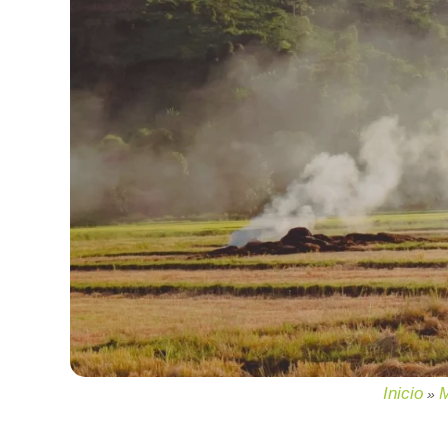
Inicio
M
»