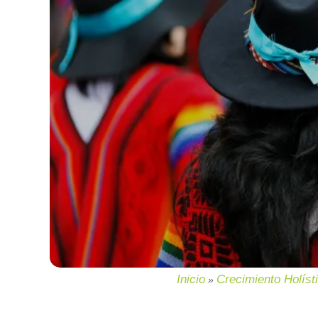
Inicio
Crecimiento Holíst
»