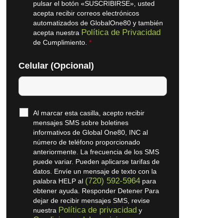
pulsar el botón «SUSCRIBIRSE», usted
acepta recibir correos electrónicos
automatizados de GlobalOne80 y también
Política de Privacidad
acepta nuestra
de Cumplimiento.
*
Celular (Opcional)
Al marcar esta casilla, acepto recibir
mensajes SMS sobre boletines
informativos de Global One80, INC al
número de teléfono proporcionado
anteriormente. La frecuencia de los SMS
puede variar. Pueden aplicarse tarifas de
datos. Envíe un mensaje de texto con la
(720) 592-5964
palabra HELP al
para
obtener ayuda. Responder Detener Para
dejar de recibir mensajes SMS, revise
Política de privacidad
nuestra
y