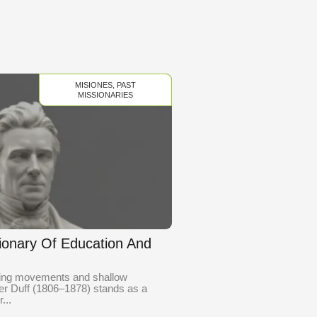
MISIONES
,
PAST
MISSIONARIES
sionary Of Education And
eting movements and shallow
der Duff (1806–1878) stands as a
...