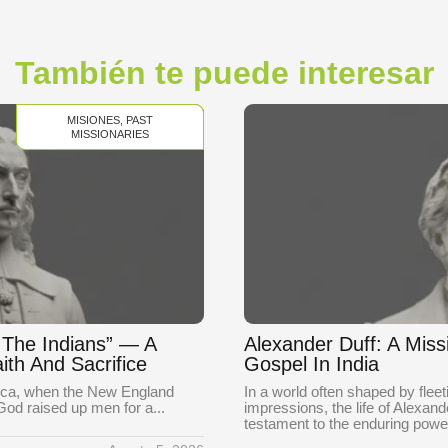
También te puede interesar
MISIONES
,
PAST
MISSIONARIES
o The Indians” — A
Alexander Duff: A Mis
ith And Sacrifice
Gospel In India
rica, when the New England
In a world often shaped by fle
 God raised up men for a...
impressions, the life of Alexan
testament to the enduring power