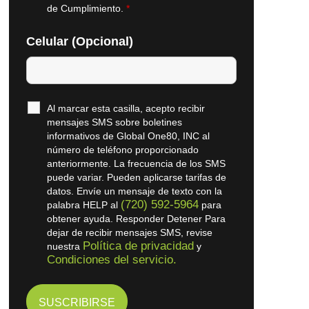
de Cumplimiento.
*
Celular (Opcional)
Al marcar esta casilla, acepto recibir
mensajes SMS sobre boletines
informativos de Global One80, INC al
número de teléfono proporcionado
anteriormente. La frecuencia de los SMS
puede variar. Pueden aplicarse tarifas de
datos. Envíe un mensaje de texto con la
(720) 592-5964
palabra HELP al
para
obtener ayuda. Responder Detener Para
dejar de recibir mensajes SMS, revise
Política de privacidad
nuestra
y
Condiciones del servicio.