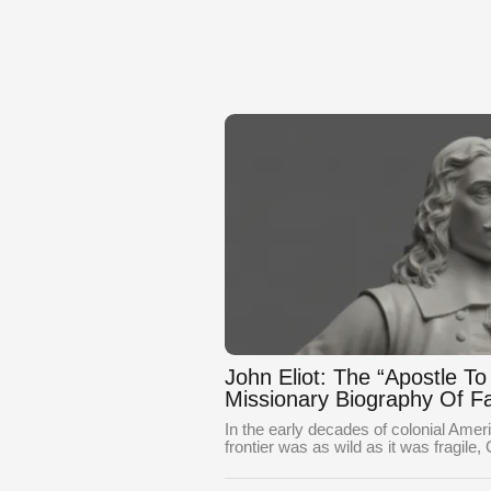
John Eliot: The “Apostle T
Missionary Biography Of Fa
In the early decades of colonial Ame
frontier was as wild as it was fragile,