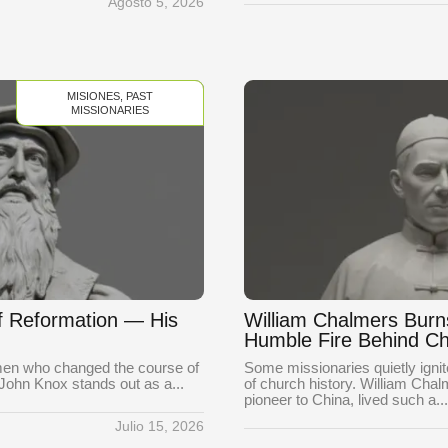
Agosto 5, 2026
MISIONES
,
PAST
MISSIONARIES
f Reformation — His
William Chalmers Burn
Humble Fire Behind Ch
en who changed the course of
Some missionaries quietly ign
 John Knox stands out as a...
of church history. William Chal
pioneer to China, lived such a...
Julio 15, 2026