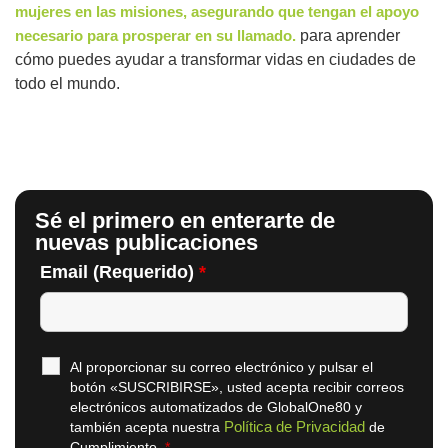
mujeres en las misiones, asegurando que tengan el apoyo
necesario para prosperar en su llamado.
para aprender
cómo puedes ayudar a transformar vidas en ciudades de
todo el mundo.
Sé el primero en enterarte de
nuevas publicaciones
Email (Requerido)
*
Al proporcionar su correo electrónico y pulsar el
botón «SUSCRIBIRSE», usted acepta recibir correos
electrónicos automatizados de GlobalOne80 y
Política de Privacidad
también acepta nuestra
de
Cumplimiento.
*