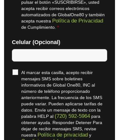
pulsar el botón «SUSCRIBIRSE», usted
acepta recibir correos electrónicos
automatizados de GlobalOne80 y también
Política de Privacidad
acepta nuestra
de Cumplimiento.
*
Celular (Opcional)
Al marcar esta casilla, acepto recibir
mensajes SMS sobre boletines
informativos de Global One80, INC al
número de teléfono proporcionado
anteriormente. La frecuencia de los SMS
puede variar. Pueden aplicarse tarifas de
datos. Envíe un mensaje de texto con la
(720) 592-5964
palabra HELP al
para
obtener ayuda. Responder Detener Para
dejar de recibir mensajes SMS, revise
Política de privacidad
nuestra
y