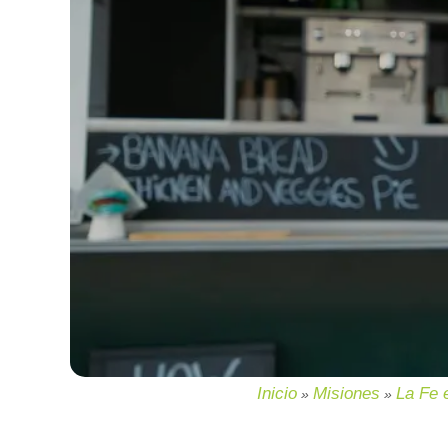
Inicio
Misiones
La Fe 
»
»