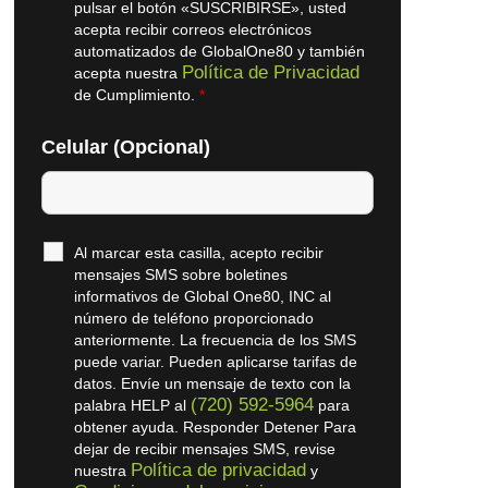
pulsar el botón «SUSCRIBIRSE», usted
acepta recibir correos electrónicos
automatizados de GlobalOne80 y también
Política de Privacidad
acepta nuestra
de Cumplimiento.
*
Celular (Opcional)
Al marcar esta casilla, acepto recibir
mensajes SMS sobre boletines
informativos de Global One80, INC al
número de teléfono proporcionado
anteriormente. La frecuencia de los SMS
puede variar. Pueden aplicarse tarifas de
datos. Envíe un mensaje de texto con la
(720) 592-5964
palabra HELP al
para
obtener ayuda. Responder Detener Para
dejar de recibir mensajes SMS, revise
Política de privacidad
nuestra
y