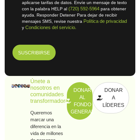
aplicarse tarifas de datos. Envíe un mensaje de texto
(720) 592-5964
con la palabra HELP al
para obtener
ayuda. Responder Detener Para dejar de recibir
Política de privacidad
mensajes SMS, revise nuestra
Condiciones del servicio.
y
Únete a
nosotros en
DONAR
DONAR
comunidades
AL
A
transformadoras
FONDO
LÍDERES
GENERAL
Queremos
marcar una
diferencia en la
vida de millones