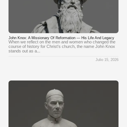
John Knox: A Missionary Of Reformation — His Life And Legacy
When we reflect on the men and women who changed the
course of history for Christ’s church, the name John Knox
stands out as a...
Julio 15, 2026