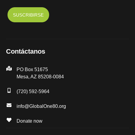
Contáctanos
PO Box 51675
Mesa, AZ 85208-0084
(720) 592-5964
info@GlobalOne80.org
Donate now