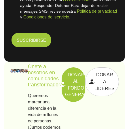
ayuda. Responder Detener Para dejar de recibir
Política de privacidad
mensajes SMS, revise nuestra
Condiciones del servicio.
y
Únete a
nosotros en
DONAR
DONAR
comunidades
AL
A
transformadoras
FONDO
LÍDERES
GENERAL
Queremos
marcar una
diferencia en la
vida de millones
de personas.
¡Juntos podemos