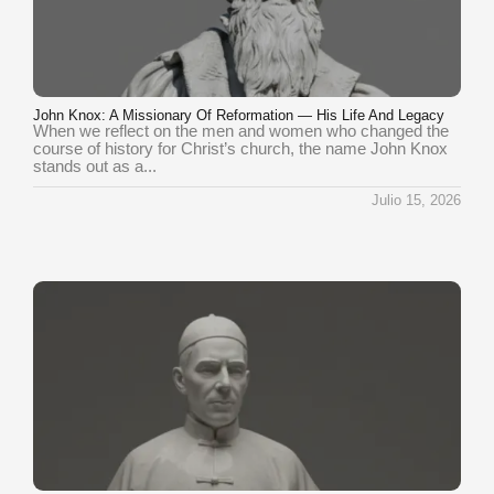
John Knox: A Missionary Of Reformation — His Life And Legacy
When we reflect on the men and women who changed the
course of history for Christ’s church, the name John Knox
stands out as a...
Julio 15, 2026