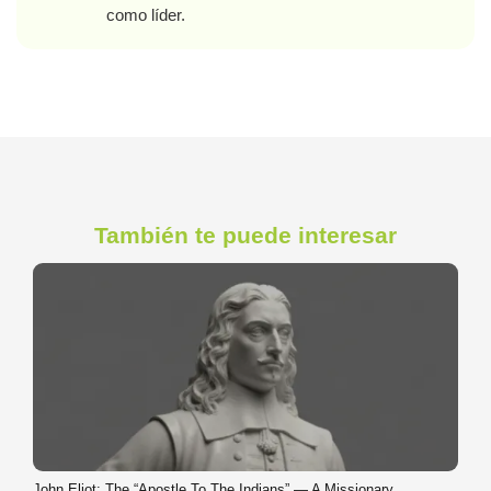
como líder.
También te puede interesar
John Eliot: The “Apostle To The Indians” — A Missionary